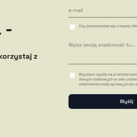
 -
Czy dowiedziałeś się o naszej o
korzystaj z
Wyrażam zgodę na przetwarzani
danych osobowych w celu udziel
załatwienia mojej sprawy przez 