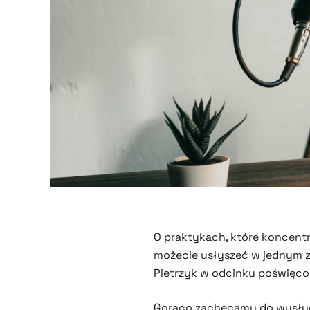
O praktykach, które koncent
możecie usłyszeć w jednym z 
Pietrzyk w odcinku poświęc
Gorąco zachęcamy do wysłu