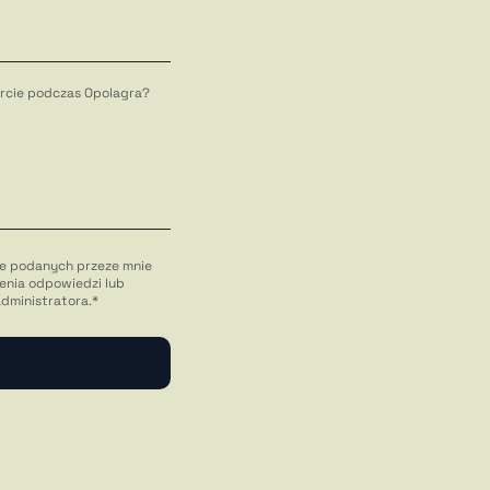
fercie podczas Opolagra?
e podanych przeze mnie
enia odpowiedzi lub
administratora.*