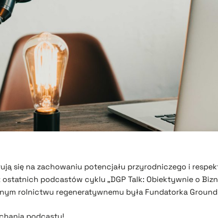
rują się na zachowaniu potencjału przyrodniczego i resp
ostatnich podcastów cyklu „DGP Talk: Obiektywnie o Bizn
onym rolnictwu regeneratywnemu była Fundatorka
Ground
chania podcastu!