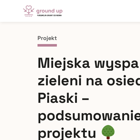
Projekt
Miejska wyspa
zieleni na osie
Piaski –
podsumowani
projektu