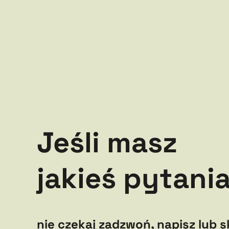
Jeśli masz
jakieś pytania
nie czekaj
zadzwoń
,
napisz
lub s