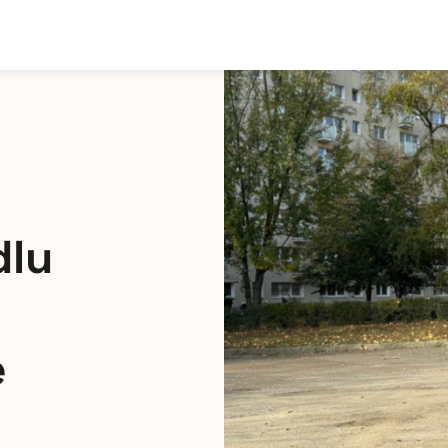
dlu
e