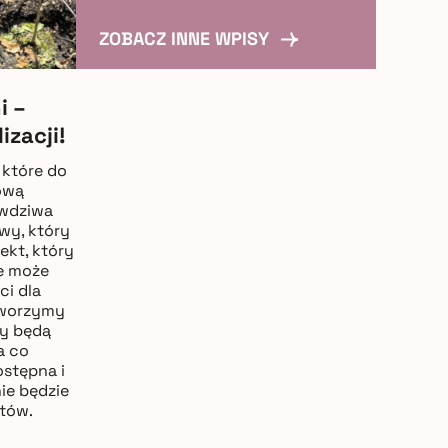
ZOBACZ INNE WPISY
i –
izacji!
 które do
ową
awdziwa
wy, który
ekt, który
le może
ci dla
Tworzymy
cy będą
a co
ostępna i
ie będzie
tów.