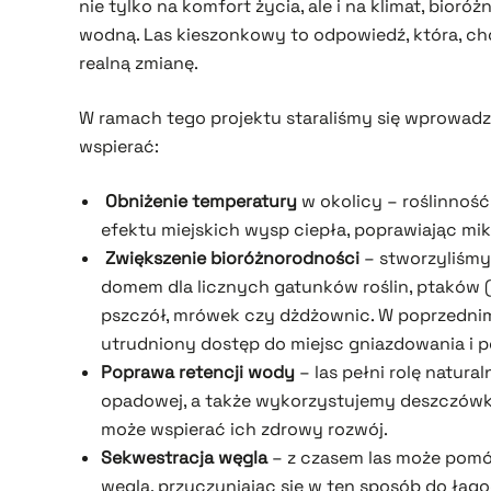
nie tylko na komfort życia, ale i na klimat, bio
wodną. Las kieszonkowy to odpowiedź, która, c
realną zmianę.
W ramach tego projektu staraliśmy się wprowadz
wspierać:
Obniżenie temperatury
w okolicy – roślinnoś
efektu miejskich wysp ciepła, poprawiając mikr
Zwiększenie bioróżnorodności
– stworzyliśmy 
domem dla licznych gatunków roślin, ptaków (wr
pszczół, mrówek czy dżdżownic. W poprzednim 
utrudniony dostęp do miejsc gniazdowania i p
Poprawa retencji wody
– las pełni rolę natu
opadowej, a także wykorzystujemy deszczówkę
może wspierać ich zdrowy rozwój.
Sekwestracja węgla
– z czasem las może pomó
węgla, przyczyniając się w ten sposób do łag