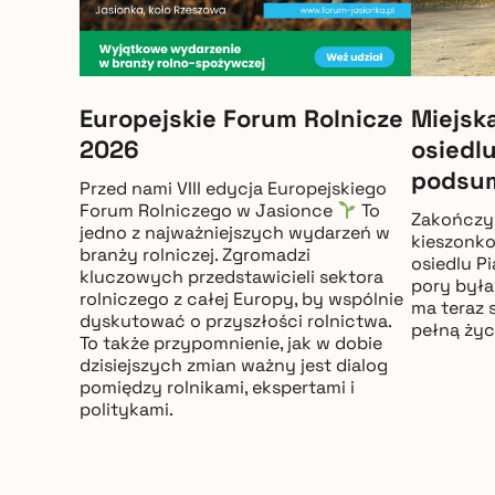
Europejskie Forum Rolnicze
Miejsk
2026
osiedlu
podsum
Przed nami VIII edycja Europejskiego
Forum Rolniczego w Jasionce
To
Zakończyl
jedno z najważniejszych wydarzeń w
kieszonk
branży rolniczej. Zgromadzi
osiedlu Pi
kluczowych przedstawicieli sektora
pory była
rolniczego z całej Europy, by wspólnie
ma teraz 
dyskutować o przyszłości rolnictwa.
pełną życ
To także przypomnienie, jak w dobie
dzisiejszych zmian ważny jest dialog
pomiędzy rolnikami, ekspertami i
politykami.