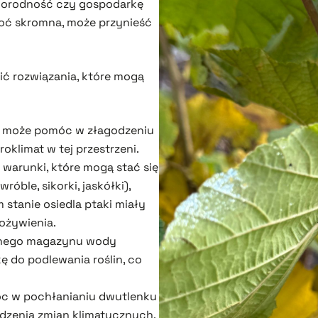
różnorodność czy gospodarkę
hoć skromna, może przynieść
ić rozwiązania, które mogą
ć może pomóc w złagodzeniu
oklimat w tej przestrzeni.
warunki, które mogą stać się
óble, sikorki, jaskółki),
stanie osiedla ptaki miały
ożywienia.
ralnego magazynu wody
 do podlewania roślin, co
c w pochłanianiu dwutlenku
odzenia zmian klimatycznych.