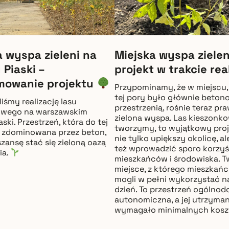
a wyspa zieleni na
Miejska wyspa zielen
 Piaski –
projekt w trakcie real
owanie projektu
Przypominamy, że w miejscu,
tej pory było głównie beton
iśmy realizację lasu
przestrzenią, rośnie teraz pr
owego na warszawskim
zielona wyspa. Las kieszonko
aski. Przestrzeń, która do tej
tworzymy, to wyjątkowy proj
 zdominowana przez beton,
nie tylko upiększy okolicę, a
szansę stać się zieloną oazą
też wprowadzić sporo korzyś
ia.
mieszkańców i środowiska. 
miejsce, z którego mieszkań
mogli w pełni wykorzystać n
dzień. To przestrzeń ogólnod
autonomiczna, a jej utrzyman
wymagało minimalnych kosz