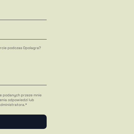
fercie podczas Opolagra?
e podanych przeze mnie
enia odpowiedzi lub
administratora.*