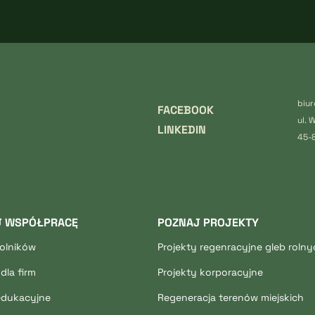
biu
FACEBOOK
ul. 
LINKEDIN
45-
J WSPÓŁPRACĘ
POZNAJ PROJEKTY
rolników
Projekty regenracyjne gleb rolny
dla firm
Projekty korporacyjne
edukacyjne
Regeneracja terenów miejskich