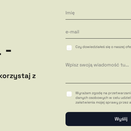
 -
Czy dowiedziałeś się o naszej o
korzystaj z
Wyrażam zgodę na przetwarzani
danych osobowych w celu udziel
załatwienia mojej sprawy przez 