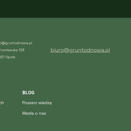
ro@gruntodnowa.pl
biuro@gruntodnowa.pl
Wrocławska 133
837 Opole
BLOG
ch
Poszerz wiedzę
Media o nas