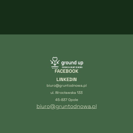
FACEBOOK
LINKEDIN
biuro@gruntodnowa.pl
ul. Wrocławska 133
45-837 Opole
biuro@gruntodnowa.pl