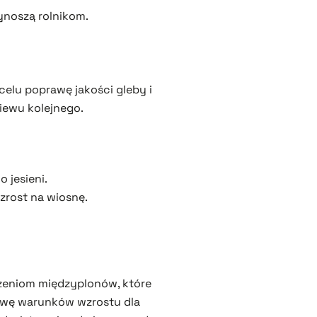
zynoszą rolnikom.
elu poprawę jakości gleby i
iewu kolejnego.
 jesieni.
zrost na wiosnę.
orzeniom międzyplonów, które
rawę warunków wzrostu dla