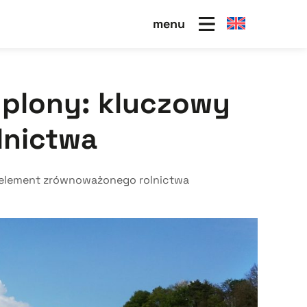
menu
yplony: kluczowy
lnictwa
 element zrównoważonego rolnictwa