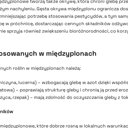
iędzyplonowe tworzą także okrywę, która chroni glebę prz
użym nachyleniu. Gęsta okrywa międzyplonu ogranicza dos
, zmniejszając potrzebę stosowania pestycydów, a tym sam
bę w próchnicę, dostarczając cennych składników odżyw
ie sprzyja również zwiększeniu bioróżnorodności, co kor
stosowanych w międzyplonach
nych roślin w międzyplonach należą:
niczyna, lucerna) – wzbogacają glebę w azot dzięki współis
atowa) – poprawiają strukturę gleby i chronią ją przed eroz
zyca, rzepak) – mają zdolność do oczyszczania gleby z to
lników
ny międzyplonowe, które dobrze rosną w lokalnych warunka