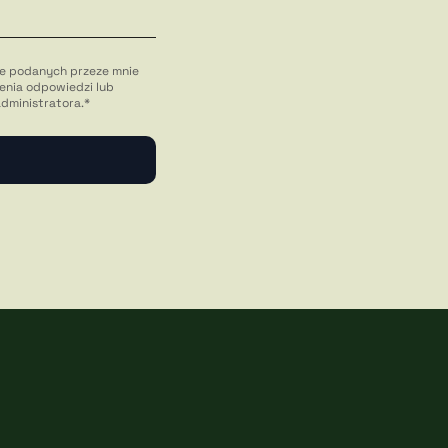
e podanych przeze mnie
enia odpowiedzi lub
administratora.*