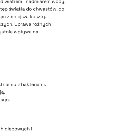
ed wiatrem i nadmiarem wody,
tęp światła do chwastów, co
ym zmniejsza koszty.
czych. Uprawa różnych
zystnie wpływa na
tnieniu z bakteriami.
ją.
ksyn.
ch glebowych i