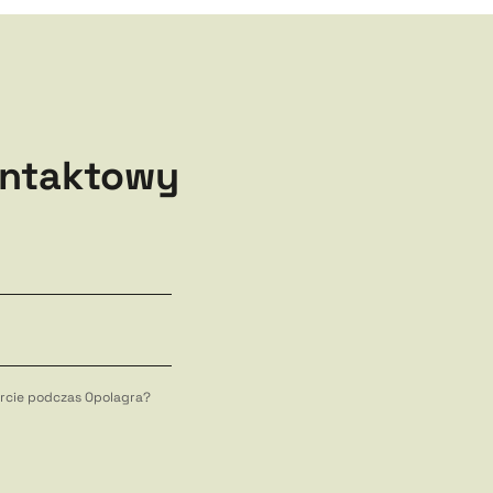
ontaktowy
fercie podczas Opolagra?