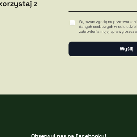
korzystaj z
Wyrażam zgodę na przetwarzani
danych osobowych w celu udziel
załatwienia mojej sprawy przez 
Obserwuj nas na Facebooku!