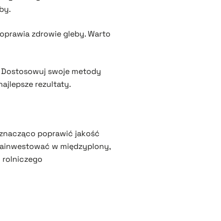
by.
oprawia zdrowie gleby. Warto
h. Dostosowuj swoje metody
jlepsze rezultaty.
 znacząco poprawić jakość
 zainwestować w międzyplony,
 rolniczego