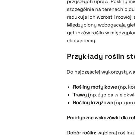
przyszłych upraw. Rośliny m
szczególnie na terenach o d
redukuje ich wzrost i rozwój
Międzyplony wzbogacają gle
gatunków roślin w międzyplon
ekosystemy.
Przykłady roślin 
Do najczęściej wykorzystywa
Rośliny motylkowe
(np. ko
Trawy
(np. życica wielokwi
Rośliny krzyżowe
(np. gorc
Praktyczne wskazówki dla ro
Dobór roślin
: wybieraj rośli