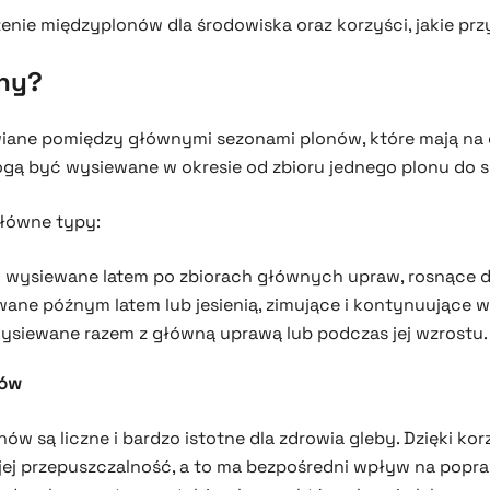
enie międzyplonów dla środowiska oraz korzyści, jakie pr
ny?
wiane pomiędzy głównymi sezonami plonów, które mają na c
ą być wysiewane w okresie od zbioru jednego plonu do s
główne typy:
 wysiewane latem po zbiorach głównych upraw, rosnące do
ane późnym latem lub jesienią, zimujące i kontynuujące w
ysiewane razem z główną uprawą lub podczas jej wzrostu.
nów
ów są liczne i bardzo istotne dla zdrowia gleby. Dzięki k
ę jej przepuszczalność, a to ma bezpośredni wpływ na pop