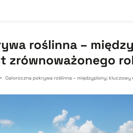
ywa roślinna – międz
t zrównoważonego ro
>
Całoroczna pokrywa roślinna – międzyplony: kluczowy