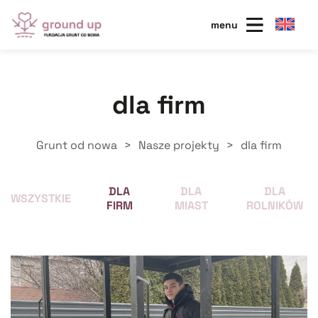
menu
dla firm
Grunt od nowa
>
Nasze projekty
>
dla firm
DLA
DLA
DLA
WSZYSTKIE
FIRM
MIAST
ROLNIKÓW