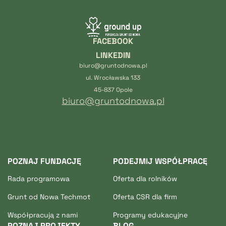
FACEBOOK
LINKEDIN
biuro@gruntodnowa.pl
ul. Wrocławska 133
45-837 Opole
biuro@gruntodnowa.pl
POZNAJ FUNDACJĘ
PODEJMIJ WSPÓŁPRACĘ
Rada programowa
Oferta dla rolników
Grunt od Nowa Techmot
Oferta CSR dla firm
Współpracują z nami
Programy edukacyjne
POZNAJ PROJEKTY
BLOG